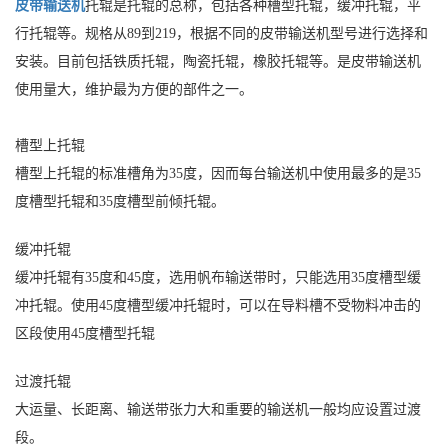
皮带输送机
托辊是托辊的总称，包括各种槽型托辊，缓冲托辊，平
行托辊等。规格从89到219，根据不同的皮带输送机型号进行选择和
安装。目前包括铁质托辊，陶瓷托辊，橡胶托辊等。是皮带输送机
使用量大，维护最为方便的部件之一。
槽型上托辊
槽型上托辊的标准槽角为35度，因而每台输送机中使用最多的是35
度槽型托辊和35度槽型前倾托辊。
缓冲托辊
缓冲托辊有35度和45度，选用帆布输送带时，只能选用35度槽型缓
冲托辊。使用45度槽型缓冲托辊时，可以在导料槽不受物料冲击的
区段使用45度槽型托辊
过渡托辊
大运量、长距离、输送带张力大和重要的输送机一般均应设置过渡
段。