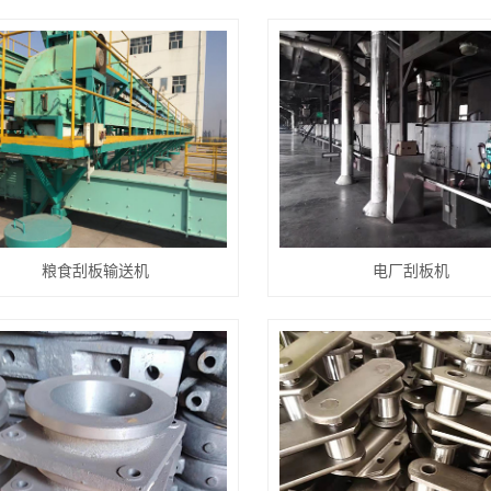
粮食刮板输送机
电厂刮板机