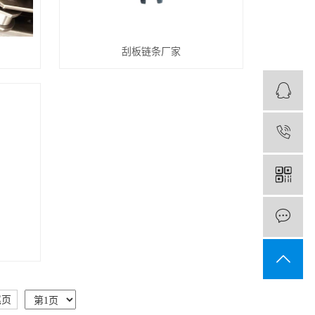
刮板链条厂家
1
尾页