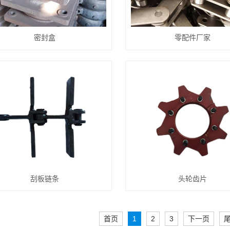
密封盒
零配件厂家
刮板链条
头轮齿片
首页
1
2
3
下一页