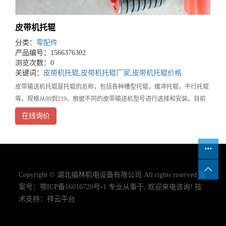
皮带机托辊
分类：
零配件
产品编号：1566376302
浏览次数：0
关键词：
皮带机托辊
,
皮带机托辊厂家
,
皮带机托辊价格
皮带输送机托辊是托辊的总称，包括各种槽型托辊，缓冲托辊，平行托辊
等。规格从89到219，根据不同的皮带输送机型号进行选择和安装。目前
包括铁质托辊，陶瓷托辊，橡胶托辊等。是皮带输送机使用量大，维护最
在线询价
为方便的部件之一。槽型上托辊槽型上托辊的标准
Copyright © 湖北福林机电设备有限公司 All rights reserved 备
案号：
鄂ICP备16016720号-1
专业从事于, 欢迎来电咨询!
技
术支持：
祥云平台